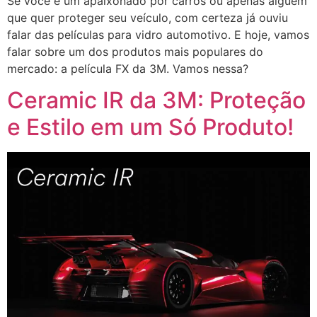
Se você é um apaixonado por carros ou apenas alguém
que quer proteger seu veículo, com certeza já ouviu
falar das películas para vidro automotivo. E hoje, vamos
falar sobre um dos produtos mais populares do
mercado: a película FX da 3M. Vamos nessa?
Ceramic IR da 3M: Proteção
e Estilo em um Só Produto!