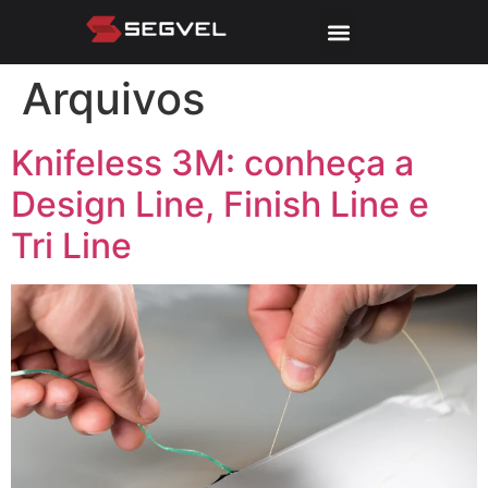
Arquivos
Knifeless 3M: conheça a
Design Line, Finish Line e
Tri Line