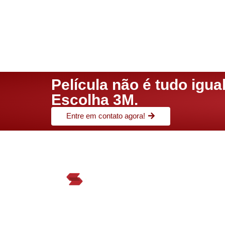
Película não é tudo igual
Escolha 3M.
Entre em contato agora!
A trajetória da Segvel no
mercado começou em 1998,
atuando com grandes parceiros