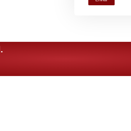
.
links
ENTRE EM
CONTATO
INÍCIO
(11) 5105-0210
SOBRE
contato@segvel.co
TRADING