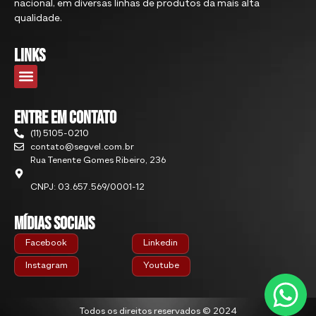
nacional, em diversas linhas de produtos da mais alta
qualidade.
links
ENTRE EM CONTATO
(11) 5105-0210
contato@segvel.com.br
Rua Tenente Gomes Ribeiro, 236
CNPJ: 03.657.569/0001-12
Mídias Sociais
Facebook
Linkedin
Instagram
Youtube
Todos os direitos reservados © 2024