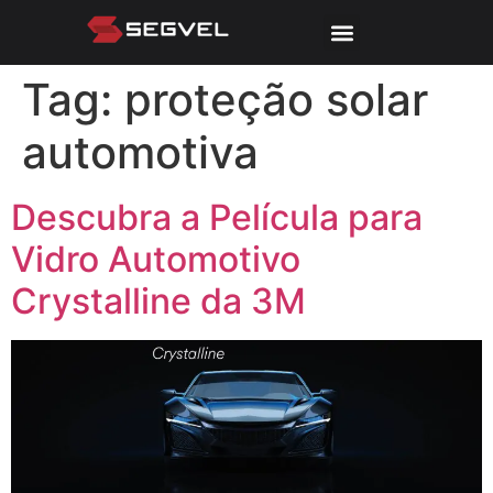
Tag:
proteção solar
automotiva
Descubra a Película para
Vidro Automotivo
Crystalline da 3M